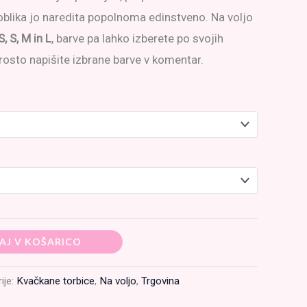
a oblika jo naredita popolnoma edinstveno. Na voljo
od
S, S, M in L
, barve pa lahko izberete po svojih
120,00 €
prosto napišite izbrane barve v komentar.
do
174,00 €
AJ V KOŠARICO
ije:
Kvačkane torbice
,
Na voljo
,
Trgovina