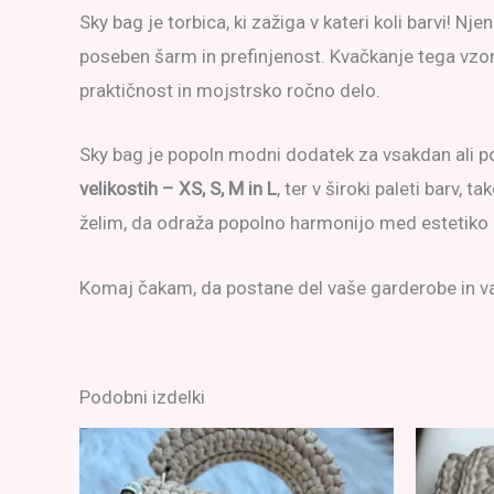
Sky bag je torbica, ki zažiga v kateri koli barvi! Nj
poseben šarm in prefinjenost. Kvačkanje tega vzorc
praktičnost in mojstrsko ročno delo.
Sky bag je popoln modni dodatek za vsakdan ali pose
velikostih – XS, S, M in L
, ter v široki paleti barv,
želim, da odraža popolno harmonijo med estetiko 
Komaj čakam, da postane del vaše garderobe in va
Podobni izdelki