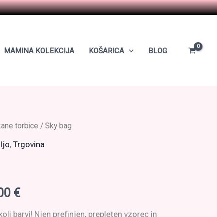
MAMINA KOLEKCIJA
KOŠARICA
BLOG
ane torbice
/ Sky bag
ljo
,
Trgovina
Cenovni
,00
€
razpon:
koli barvi! Njen prefinjen, prepleten vzorec in