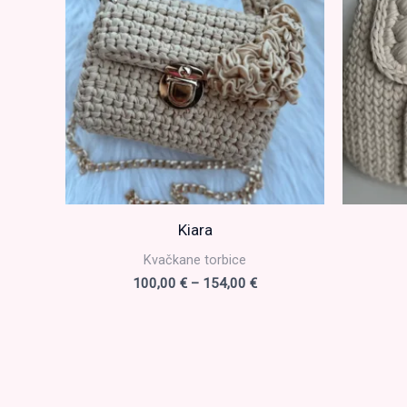
Kiara
Kvačkane torbice
Cenovni
100,00
€
–
154,00
€
razpon:
od
100,00 €
do
154,00 €