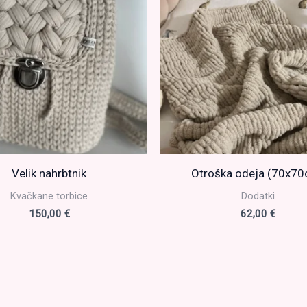
Velik nahrbtnik
Otroška odeja (70x7
Kvačkane torbice
Dodatki
150,00
€
62,00
€