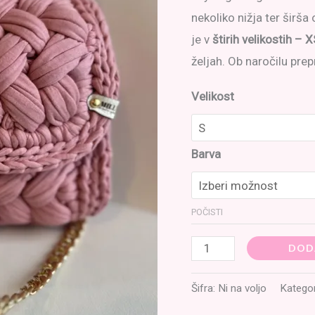
nekoliko nižja ter širš
je v
štirih velikostih – X
željah. Ob naročilu pre
Velikost
Barva
POČISTI
Sky
DOD
bag
Šifra:
Ni na voljo
Kategor
količina