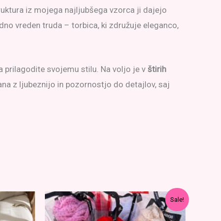
struktura iz mojega najljubšega vzorca ji dajejo
dno vreden truda – torbica, ki združuje eleganco,
 prilagodite svojemu stilu. Na voljo je v
štirih
ana z ljubeznijo in pozornostjo do detajlov, saj
Sale!