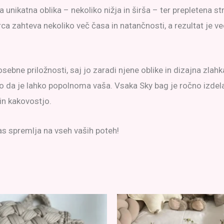
ena unikatna oblika – nekoliko nižja in širša – ter prepletena 
a zahteva nekoliko več časa in natančnosti, a rezultat je ve
bne priložnosti, saj jo zaradi njene oblike in dizajna zlahka
 tako da je lahko popolnoma vaša. Vsaka Sky bag je ročno izdel
in kakovostjo.
s spremlja na vseh vaših poteh!