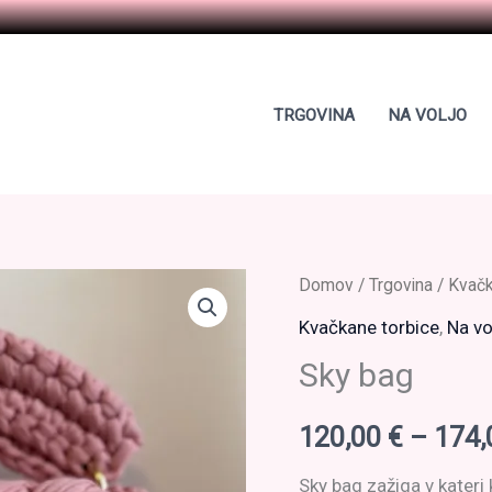
TRGOVINA
NA VOLJO
Domov
/
Trgovina
/
Kvačk
Kvačkane torbice
,
Na vo
Sky bag
120,00
€
–
174
Sky bag zažiga v kateri 